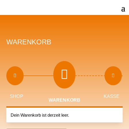
WARENKORB



SHOP
KASSE
WARENKORB
Dein Warenkorb ist derzeit leer.